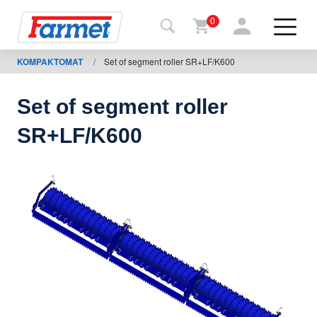
0
KOMPAKTOMAT
/
Set of segment roller SR+LF/K600
Tillbaka
ll
webbsida
Set of segment roller
Farmet
SR+LF/K600
shop
Mina
maskiner
För
nedladdning
Kontakter