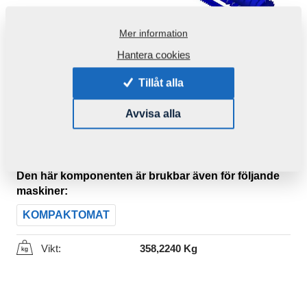
Mer information
Hantera cookies
Tillåt alla
Avvisa alla
Produktkod:
3009983
Ursprungligt katalognummer:
8000755-90002
Den här komponenten är brukbar även för följande
maskiner:
KOMPAKTOMAT
Vikt:
358,2240 Kg