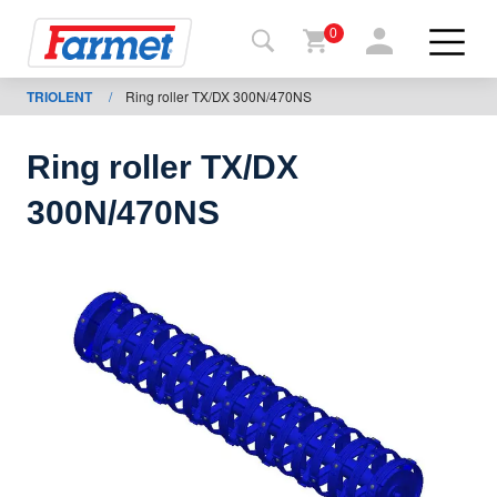
0
TRIOLENT
/
Ring roller TX/DX 300N/470NS
Tillbaka
ll
webbsida
Ring roller TX/DX
Farmet
300N/470NS
shop
Mina
maskiner
För
nedladdning
Kontakter