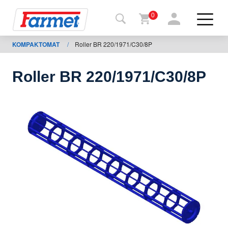
0
KOMPAKTOMAT
/
Roller BR 220/1971/C30/8P
Tillbaka
ll
webbsida
Roller BR 220/1971/C30/8P
Farmet
shop
Mina
maskiner
För
nedladdning
Kontakter