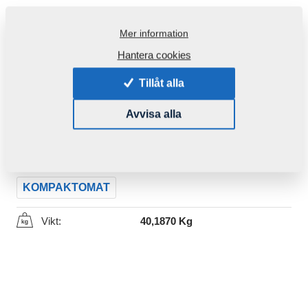
Mer information
Hantera cookies
Tillåt alla
Produktkod:
3011315
Avvisa alla
Ursprungligt katalognummer:
3006458
Den här komponenten är brukbar även för följande
maskiner:
KOMPAKTOMAT
Vikt:
40,1870 Kg