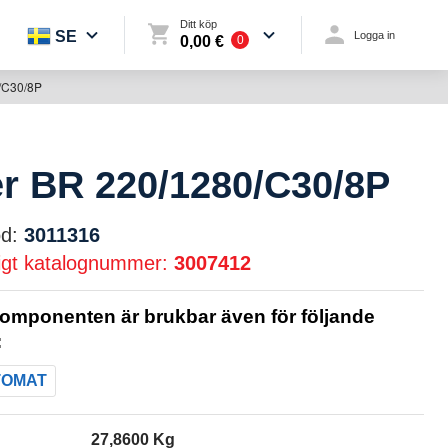
Ditt köp
SE
Logga in
0,00 €
0
/C30/8P
er BR 220/1280/C30/8P
d:
3011316
igt katalognummer:
3007412
omponenten är brukbar även för följande
:
TOMAT
27,8600 Kg