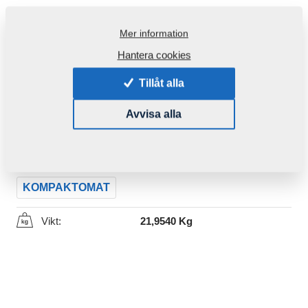
Mer information
Hantera cookies
Tillåt alla
Produktkod:
3011317
Avvisa alla
Ursprungligt katalognummer:
3009076
Den här komponenten är brukbar även för följande
maskiner:
KOMPAKTOMAT
Vikt:
21,9540 Kg