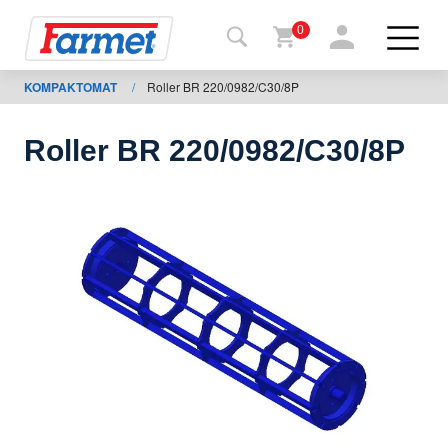
0
KOMPAKTOMAT
/
Roller BR 220/0982/C30/8P
Tillbaka
ll
webbsida
Roller BR 220/0982/C30/8P
Farmet
shop
Mina
maskiner
För
nedladdning
Kontakter