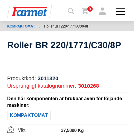
0
KOMPAKTOMAT
/
Roller BR 220/1771/C30/8P
Tillbaka
ll
webbsida
Roller BR 220/1771/C30/8P
Farmet
shop
Mina
Produktkod:
3011320
maskiner
Ursprungligt katalognummer:
3010268
Den här komponenten är brukbar även för följande
För
maskiner:
nedladdning
KOMPAKTOMAT
Vikt:
37,5890 Kg
Kontakter