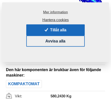
Mer information
Hantera cookies
Tillåt alla
Avvisa alla
Produktkod:
3011948
Ursprungligt katalognummer:
3009097
8000990-30109
8000990-90026
Den här komponenten är brukbar även för följande
maskiner:
KOMPAKTOMAT
Vikt:
580,2430 Kg