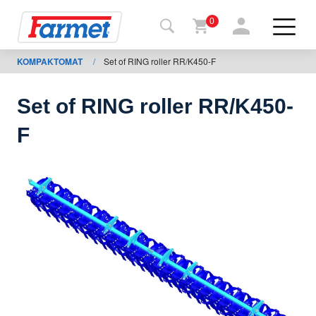
0
KOMPAKTOMAT
/
Set of RING roller RR/K450-F
Tillbaka
ll
webbsida
Set of RING roller RR/K450-
Farmet
F
shop
Mina
maskiner
För
nedladdning
Kontakter