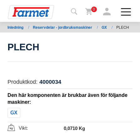
0
Inledning
/
Reservdelar - jordbruksmaskiner
/
GX
/
PLECH
Tillbaka
ll
webbsida
PLECH
Farmet
shop
Mina
Produktkod:
4000034
maskiner
Den här komponenten är brukbar även för följande
maskiner:
För
GX
nedladdning
Vikt:
0,0710 Kg
Kontakter