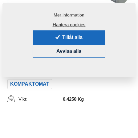
Mer information
Hantera cookies
Tillåt alla
Produktkod:
4003401
Avvisa alla
Ursprungligt katalognummer:
4000196
Den här komponenten är brukbar även för följande
maskiner:
KOMPAKTOMAT
Vikt:
0,4250 Kg