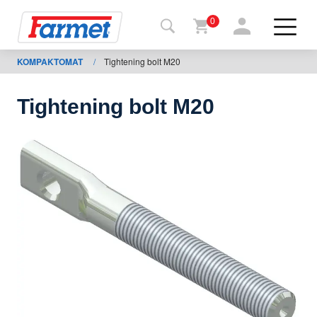
0
KOMPAKTOMAT
/
Tightening bolt M20
Tillbaka
ll
webbsida
Tightening bolt M20
Farmet
shop
Mina
maskiner
För
nedladdning
Kontakter