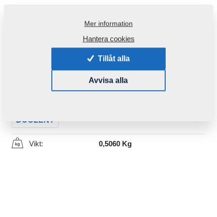
Mer information
Hantera cookies
Tillåt alla
Produktkod:
4003619
Avvisa alla
Den här komponenten är brukbar även för följande
maskiner:
DUOLENT
Vikt:
0,5060 Kg