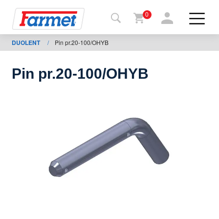
0
DUOLENT
/
Pin pr.20-100/OHYB
Tillbaka
ll
webbsida
Pin pr.20-100/OHYB
Farmet
shop
Mina
maskiner
För
nedladdning
Kontakter