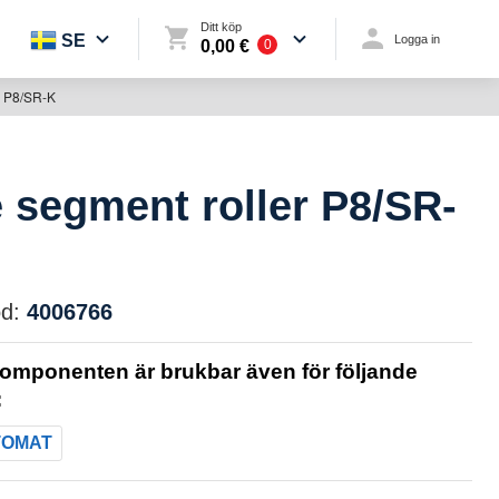
Ditt köp
SE
Logga in
0,00 €
0
r P8/SR-K
 segment roller P8/SR-
d:
4006766
omponenten är brukbar även för följande
:
TOMAT