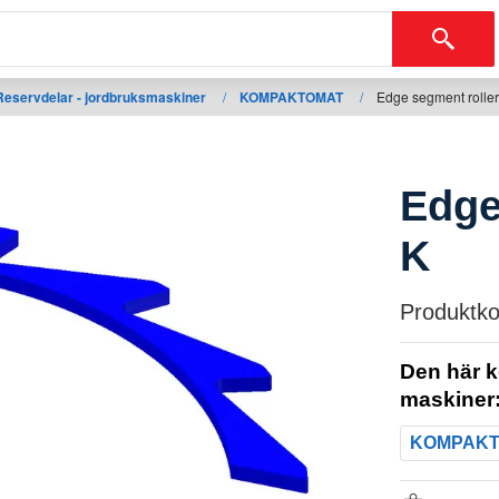
Reservdelar - jordbruksmaskiner
/
KOMPAKTOMAT
/
Edge segment rolle
Edge
K
Produktko
Den här k
maskiner
KOMPAK