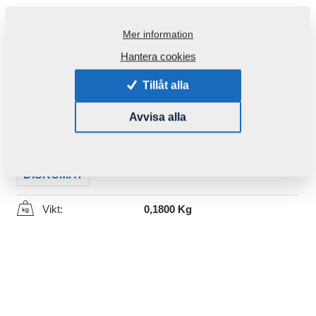
Mer information
Hantera cookies
Tillåt alla
Produktkod:
4007560
Avvisa alla
Den här komponenten är brukbar även för följande
maskiner:
DISKOMAT
Vikt:
0,1800 Kg