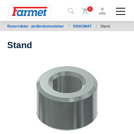
0
Reservdelar - jordbruksmaskiner
/
DISKOMAT
/
Stand
Tillbaka
ll
webbsida
Stand
Farmet
shop
Mina
maskiner
För
nedladdning
Kontakter