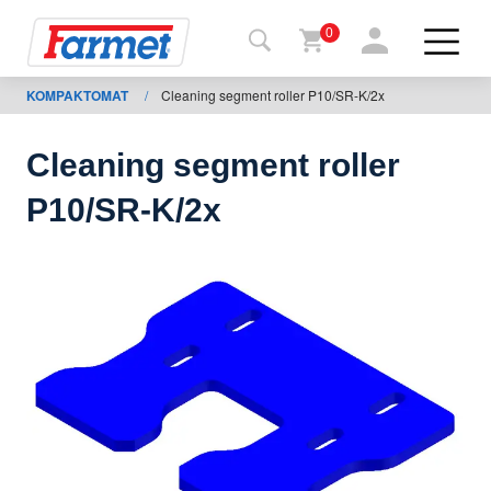
0
KOMPAKTOMAT
/
Cleaning segment roller P10/SR-K/2x
Tillbaka
ll
webbsida
Cleaning segment roller
Farmet
P10/SR-K/2x
shop
Mina
maskiner
För
nedladdning
Kontakter