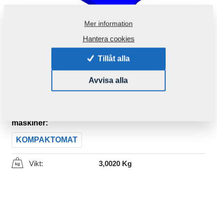
Mer information
Hantera cookies
Tillåt alla
Avvisa alla
Produktkod:
4007971
Den här komponenten är brukbar även för följande
maskiner:
KOMPAKTOMAT
Vikt:
3,0020 Kg