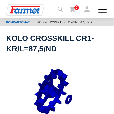
0
KOMPAKTOMAT
/
KOLO CROSSKILL CR1-KR/L=87,5/ND
Tillbaka
ll
webbsida
KOLO CROSSKILL CR1-
Farmet
KR/L=87,5/ND
shop
Mina
maskiner
För
nedladdning
Kontakter