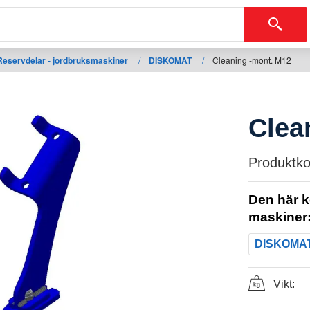
Reservdelar - jordbruksmaskiner
/
DISKOMAT
/
Cleaning -mont. M12
Clea
Produktko
Den här k
maskiner
DISKOMA
Vikt: