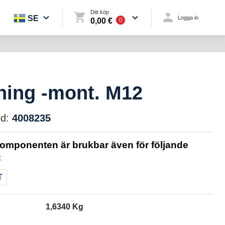
Ditt köp
SE
Logga in
0,00 €
0
ning -mont. M12
d:
4008235
omponenten är brukbar även för följande
:
T
1,6340 Kg