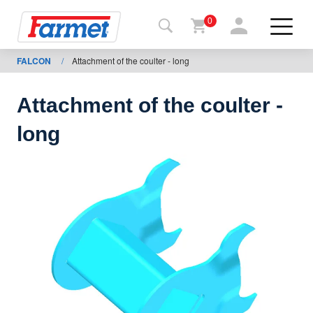
0
FALCON
/
Attachment of the coulter - long
Tillbaka
ll
webbsida
Attachment of the coulter -
Farmet
long
shop
Mina
maskiner
För
nedladdning
Kontakter