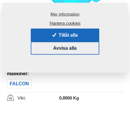
Mer information
Hantera cookies
Tillåt alla
Avvisa alla
Produktkod:
4009904
Den här komponenten är brukbar även för följande
maskiner:
FALCON
Vikt:
0,8900 Kg