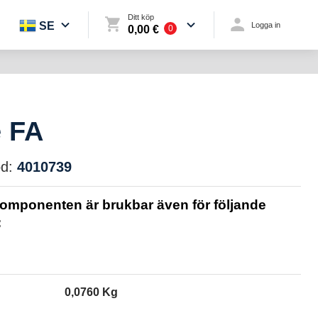
Ditt köp
SE
Logga in
0,00 €
0
e FA
d:
4010739
omponenten är brukbar även för följande
:
0,0760 Kg