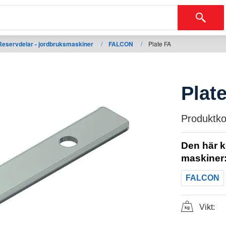
Reservdelar - jordbruksmaskiner
/
FALCON
/
Plate FA
Plat
Produktko
Den här k
maskiner
FALCON
Vikt: