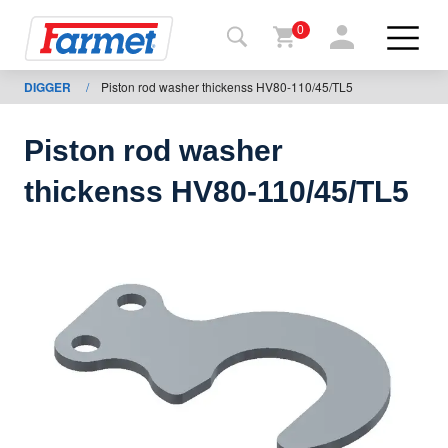
0
DIGGER
/
Piston rod washer thickenss HV80-110/45/TL5
Tillbaka
ll
webbsida
Piston rod washer
Farmet
thickenss HV80-110/45/TL5
shop
Mina
maskiner
För
nedladdning
Kontakter