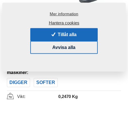
Mer information
Hantera cookies
Tillåt alla
Avvisa alla
Produktkod:
4013785
Den här komponenten är brukbar även för följande
maskiner:
DIGGER
SOFTER
Vikt:
0,2470 Kg