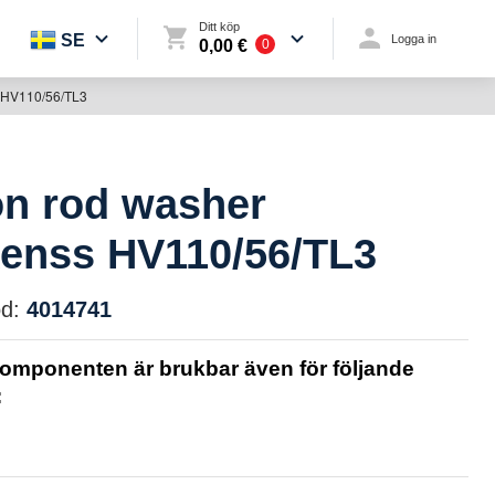
Ditt köp
SE
Logga in
0,00 €
0
s HV110/56/TL3
on rod washer
kenss HV110/56/TL3
d:
4014741
omponenten är brukbar även för följande
: