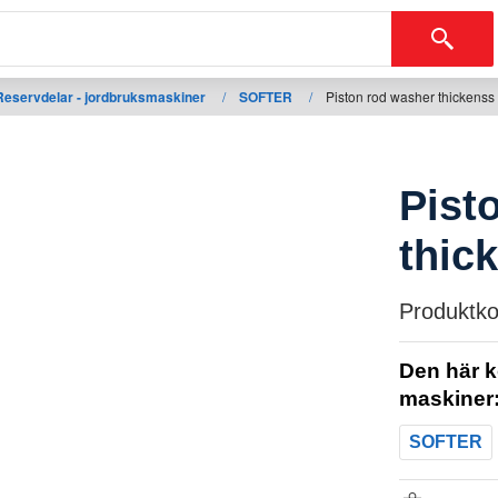
Reservdelar - jordbruksmaskiner
/
SOFTER
/
Piston rod washer thickens
Pist
thic
Produktko
Den här k
maskiner
SOFTER