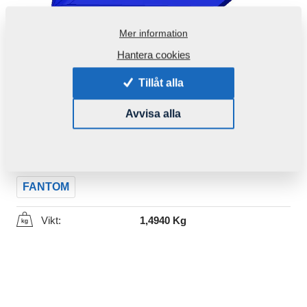
Mer information
Hantera cookies
Tillåt alla
Produktkod:
4014871-1
Avvisa alla
Ursprungligt katalognummer:
4014871
4012478-1
Den här komponenten är brukbar även för följande
maskiner:
FANTOM
Vikt:
1,4940 Kg