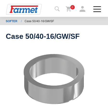
0
SOFTER
/
Case 50/40-16/GW/SF
Tillbaka
ll
webbsida
Case 50/40-16/GW/SF
Farmet
shop
Mina
maskiner
För
nedladdning
Kontakter