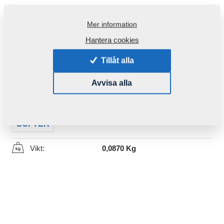
Mer information
Hantera cookies
Tillåt alla
Produktkod:
4015722
Avvisa alla
Den här komponenten är brukbar även för följande
maskiner:
SOFTER
Vikt:
0,0870 Kg