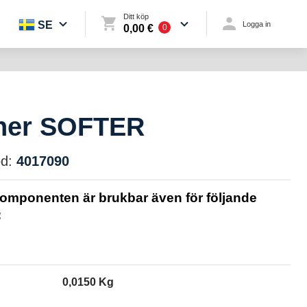
Ditt köp
SE
Logga in
0,00 €
0
her SOFTER
d:
4017090
omponenten är brukbar även för följande
:
0,0150 Kg