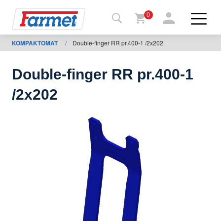
0
KOMPAKTOMAT
/
Double-finger RR pr.400-1 /2x202
Tillbaka
ll
webbsida
Double-finger RR pr.400-1
Farmet
/2x202
shop
Mina
maskiner
För
nedladdning
Kontakter