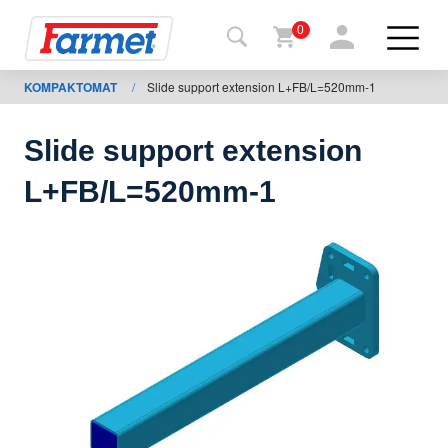
0
KOMPAKTOMAT
/
Slide support extension L+FB/L=520mm-1
Tillbaka
ll
webbsida
Slide support extension
Farmet
L+FB/L=520mm-1
shop
Mina
maskiner
För
nedladdning
Kontakter