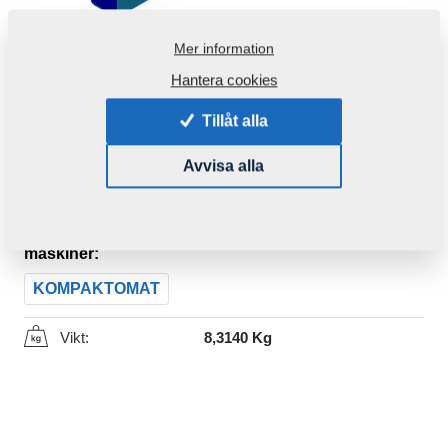
Mer information
Hantera cookies
Tillåt alla
Avvisa alla
Produktkod:
4020304
Den här komponenten är brukbar även för följande
maskiner:
KOMPAKTOMAT
Vikt:
8,3140 Kg