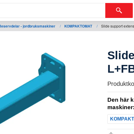
Reservdelar - jordbruksmaskiner
/
KOMPAKTOMAT
/
Slide support exte
Slid
L+F
Produktko
Den här k
maskiner
KOMPAK