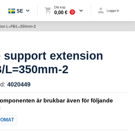
Ditt köp
SE
Logga in
0,00 €
0
nsion L+FB/L=350mm-2
e support extension
B/L=350mm-2
d:
4020449
omponenten är brukbar även för följande
:
TOMAT