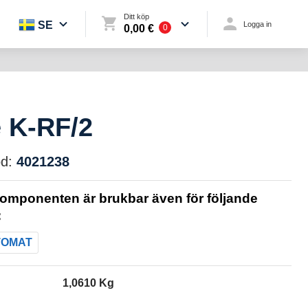
Ditt köp
SE
Logga in
0,00 €
0
e K-RF/2
d:
4021238
omponenten är brukbar även för följande
:
TOMAT
1,0610 Kg