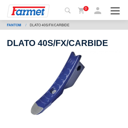
0
FANTOM
/
DLATO 40S/FX/CARBIDE
Tillbaka
ll
webbsida
DLATO 40S/FX/CARBIDE
Farmet
shop
Mina
maskiner
För
nedladdning
Kontakter