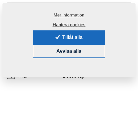
Mer information
Produktkod:
4023813C
Hantera cookies
Ursprungligt katalognummer:
4023813
Tillåt alla
Den här komponenten är brukbar även för följande
maskiner:
Avvisa alla
FANTOM
Vikt:
1,7890 Kg