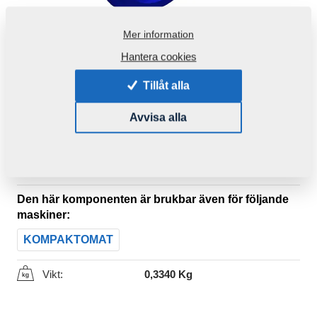
Mer information
Hantera cookies
Tillåt alla
Avvisa alla
Produktkod:
4024061
Ursprungligt katalognummer:
4016996
4016996N
4006822
Den här komponenten är brukbar även för följande
maskiner:
KOMPAKTOMAT
Vikt:
0,3340 Kg