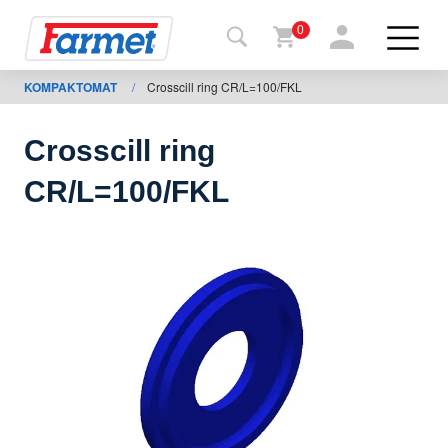
0
KOMPAKTOMAT
/
Crosscill ring CR/L=100/FKL
Tillbaka
ll
webbsida
Crosscill ring
Farmet
CR/L=100/FKL
shop
Mina
maskiner
För
nedladdning
Kontakter