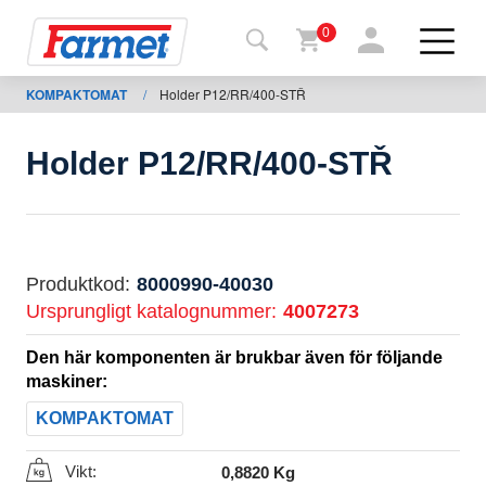
0
KOMPAKTOMAT
/
Holder P12/RR/400-STŘ
Tillbaka
ll
webbsida
Holder P12/RR/400-STŘ
Farmet
shop
Mina
Produktkod:
8000990-40030
maskiner
Ursprungligt katalognummer:
4007273
Den här komponenten är brukbar även för följande
För
maskiner:
nedladdning
KOMPAKTOMAT
Vikt:
0,8820 Kg
Kontakter