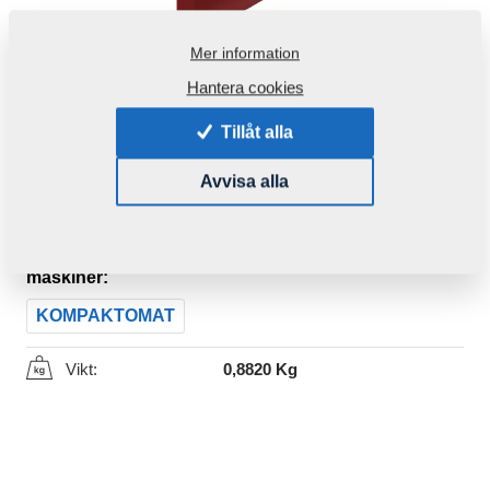
Mer information
Hantera cookies
Tillåt alla
Avvisa alla
Produktkod:
8000990-40030ND
Den här komponenten är brukbar även för följande
maskiner:
KOMPAKTOMAT
Vikt:
0,8820 Kg