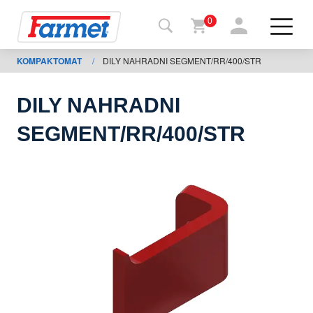
0
KOMPAKTOMAT
/
DILY NAHRADNI SEGMENT/RR/400/STR
Tillbaka
ll
webbsida
DILY NAHRADNI
Farmet
SEGMENT/RR/400/STR
shop
Mina
maskiner
För
nedladdning
Kontakter