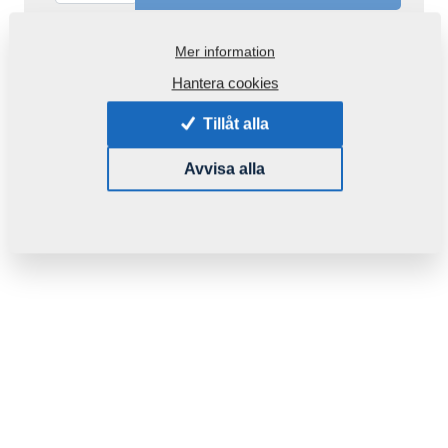
Mer information
Hantera cookies
Endast en uppskattning av pris och
leveransdatum görs, det är en äldre produkt med
Tillåt alla
inaktuell dokumentation. Efter att beställningen
bekräftats, skickar vi via e-post ett specifikt
Avvisa alla
erbjudande för godkännande av gods med annat
pris eller ett väsentligt annat leveransdatum.