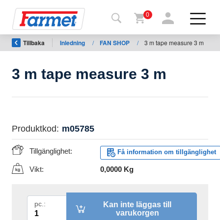
0
Tillbaka
Inledning
/
FAN SHOP
/
3 m tape measure 3 m
Tillbaka
ll
webbsida
3 m tape measure 3 m
Farmet
shop
Mina
Produktkod:
m05785
maskiner
Tillgänglighet:
Få information om tillgänglighet
För
Vikt:
0,0000 Kg
nedladdning
Kan inte läggas till
pc.:
varukorgen
Kontakter