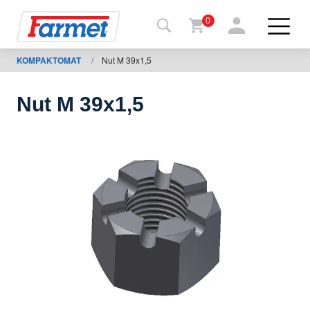
0
KOMPAKTOMAT
/
Nut M 39x1,5
Tillbaka
ll
webbsida
Nut M 39x1,5
Farmet
shop
Mina
maskiner
För
nedladdning
Kontakter