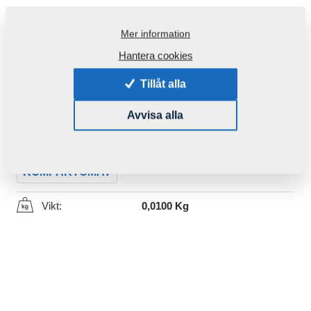
Mer information
Hantera cookies
Tillåt alla
Produktkod:
m08167
Avvisa alla
Den här komponenten är brukbar även för följande
maskiner:
KOMPAKTOMAT
Vikt:
0,0100 Kg