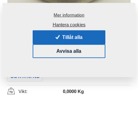
Mer information
Hantera cookies
Tillåt alla
Produktkod:
m08192
Avvisa alla
Den här komponenten är brukbar även för följande
maskiner:
OSTATNÍ ND
Vikt:
0,0000 Kg