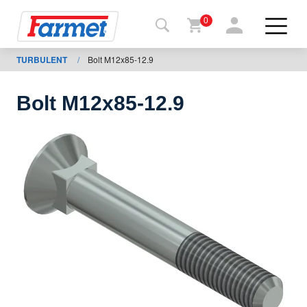
0
TURBULENT
/
Bolt M12x85-12.9
Tillbaka
ll
webbsida
Bolt M12x85-12.9
Farmet
shop
Mina
maskiner
För
nedladdning
Kontakter