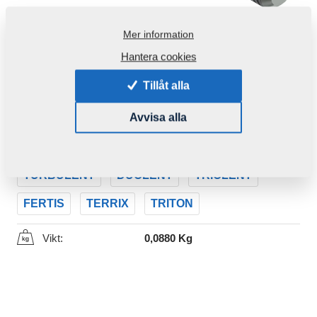
Mer information
Hantera cookies
Tillåt alla
Produktkod:
m08764
Avvisa alla
Den här komponenten är brukbar även för följande
maskiner:
TURBULENT
DUOLENT
TRIOLENT
FERTIS
TERRIX
TRITON
Vikt:
0,0880 Kg