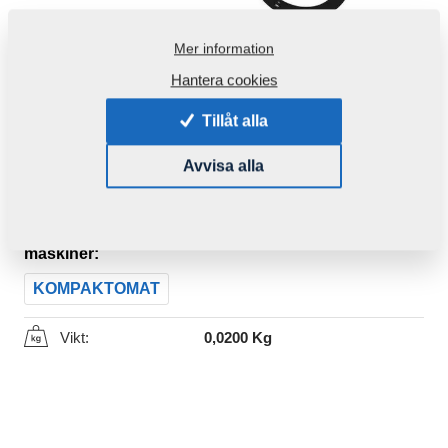
Mer information
Hantera cookies
Tillåt alla
Avvisa alla
Produktkod:
m09157
Den här komponenten är brukbar även för följande
maskiner:
KOMPAKTOMAT
Vikt:
0,0200 Kg