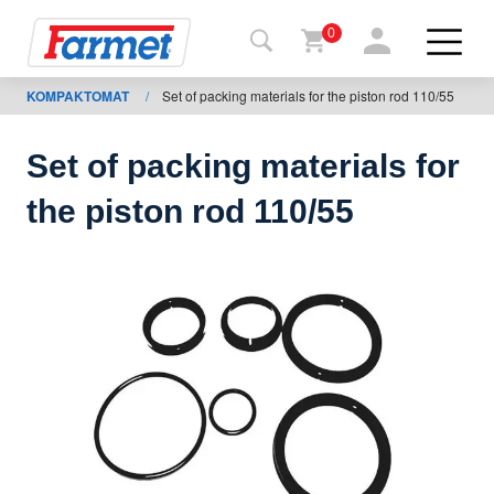
0
KOMPAKTOMAT
/
Set of packing materials for the piston rod 110/55
Tillbaka
ll
webbsida
Set of packing materials for
Farmet
the piston rod 110/55
shop
Mina
maskiner
För
nedladdning
Kontakter