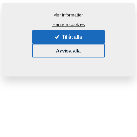
Mer information
Hantera cookies
Produktkod:
m09437
Tillåt alla
Den här komponenten är brukbar även för följande
maskiner:
Avvisa alla
KOMPAKTOMAT
Vikt:
0,0930 Kg