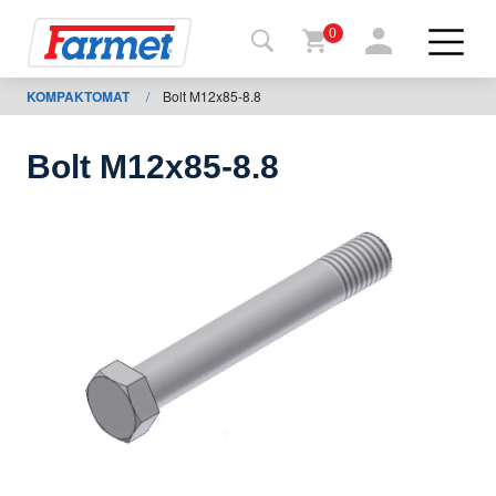
0
KOMPAKTOMAT
/
Bolt M12x85-8.8
Tillbaka
ll
webbsida
Bolt M12x85-8.8
Farmet
shop
Mina
maskiner
För
nedladdning
Kontakter