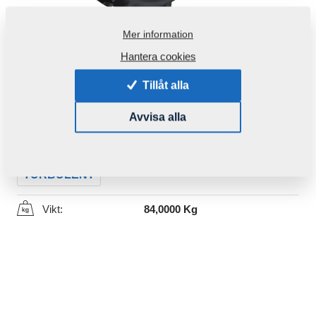
Mer information
Hantera cookies
Tillåt alla
Produktkod:
m10081
Avvisa alla
Den här komponenten är brukbar även för följande
maskiner:
TURBULENT
Vikt:
84,0000 Kg