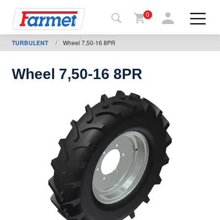
0
TURBULENT
/
Wheel 7,50-16 8PR
Tillbaka
ll
webbsida
Wheel 7,50-16 8PR
Farmet
shop
Mina
maskiner
För
nedladdning
Kontakter