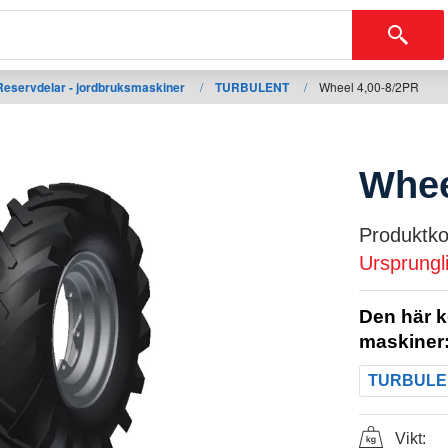
Reservdelar - jordbruksmaskiner
/
TURBULENT
/
Wheel 4,00-8/2PR
Whee
Produktko
Ursprungl
Den här k
maskiner
TURBULE
Vikt: