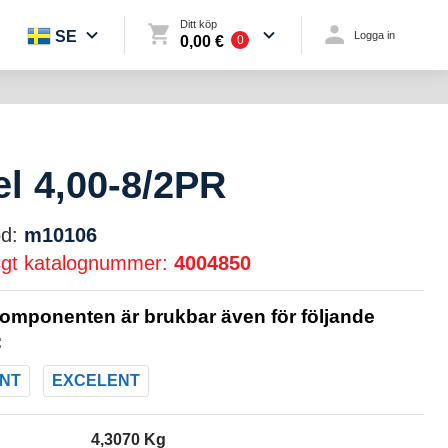
Ditt köp
SE
Logga in
0,00 €
0
l 4,00-8/2PR
d:
m10106
igt katalognummer:
4004850
omponenten är brukbar även för följande
:
NT
EXCELENT
4,3070 Kg