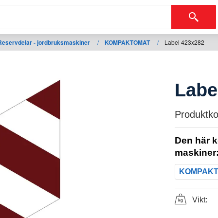
Reservdelar - jordbruksmaskiner
/
KOMPAKTOMAT
/
Label 423x282
Labe
Produktko
Den här k
maskiner
KOMPAK
Vikt: