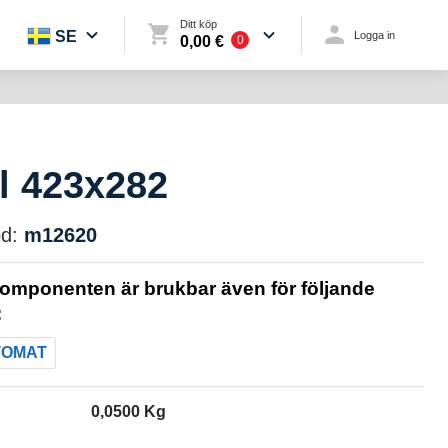
Ditt köp
SE
Logga in
0,00 €
0
l 423x282
d:
m12620
omponenten är brukbar även för följande
:
TOMAT
0,0500 Kg