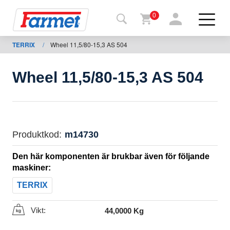
0
TERRIX
/
Wheel 11,5/80-15,3 AS 504
Tillbaka
ll
webbsida
Wheel 11,5/80-15,3 AS 504
Farmet
shop
Mina
Produktkod:
m14730
maskiner
Den här komponenten är brukbar även för följande
maskiner:
För
TERRIX
nedladdning
Vikt:
44,0000 Kg
Kontakter