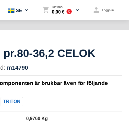
Ditt köp
SE
Logga in
0,00 €
0
 pr.80-36,2 CELOK
d:
m14790
omponenten är brukbar även för följande
:
TRITON
0,9760 Kg