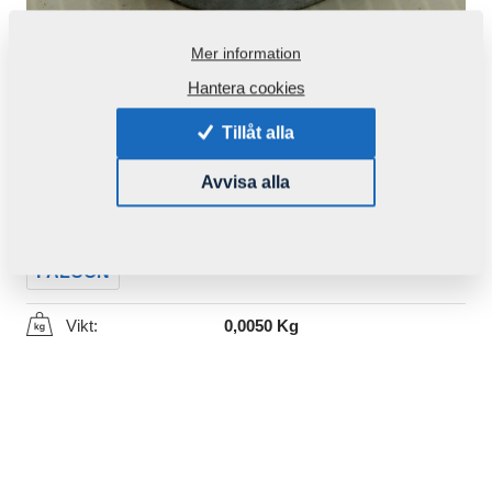
Mer information
Hantera cookies
Tillåt alla
Produktkod:
m15248
Avvisa alla
Den här komponenten är brukbar även för följande
maskiner:
FALCON
Vikt:
0,0050 Kg