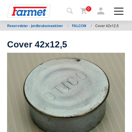
0
Reservdelar - jordbruksmaskiner
/
FALCON
/
Cover 42x12,5
Tillbaka
ll
webbsida
Cover 42x12,5
Farmet
shop
Mina
maskiner
För
nedladdning
Kontakter