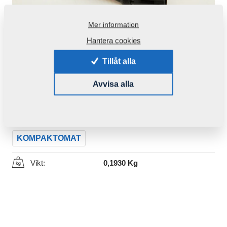
Mer information
Hantera cookies
Tillåt alla
Produktkod:
m16781
Avvisa alla
Ursprungligt katalognummer:
m14865
Den här komponenten är brukbar även för följande
maskiner:
KOMPAKTOMAT
Vikt:
0,1930 Kg