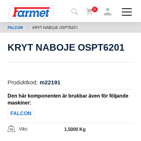
0
FALCON
/
KRYT NABOJE OSPT6201
Tillbaka
ll
webbsida
KRYT NABOJE OSPT6201
Farmet
shop
Mina
Produktkod:
m22191
maskiner
Den här komponenten är brukbar även för följande
maskiner:
För
FALCON
nedladdning
Vikt:
1,5000 Kg
Kontakter