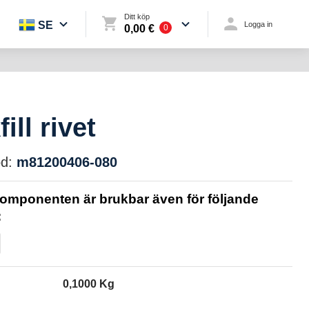
Ditt köp
SE
Logga in
0,00 €
0
ill rivet
d:
m81200406-080
omponenten är brukbar även för följande
:
0,1000 Kg