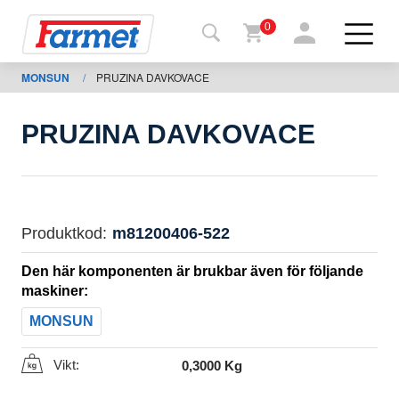
0
MONSUN
/
PRUZINA DAVKOVACE
Tillbaka
ll
webbsida
PRUZINA DAVKOVACE
Farmet
shop
Mina
Produktkod:
m81200406-522
maskiner
Den här komponenten är brukbar även för följande
maskiner:
För
MONSUN
nedladdning
Vikt:
0,3000 Kg
Kontakter