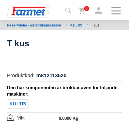
0
Reservdelar - jordbruksmaskiner
/
KULTIS
/
T kus
Tillbaka
ll
webbsida
T kus
Farmet
shop
Mina
Produktkod:
m812113520
maskiner
Den här komponenten är brukbar även för följande
maskiner:
För
KULTIS
nedladdning
Vikt:
0,0000 Kg
Kontakter