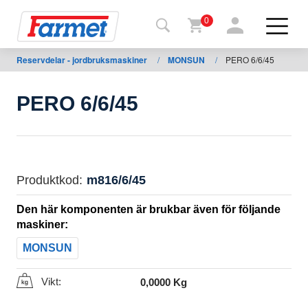
0
Reservdelar - jordbruksmaskiner
/
MONSUN
/
PERO 6/6/45
Tillbaka
ll
webbsida
PERO 6/6/45
Farmet
shop
Mina
Produktkod:
m816/6/45
maskiner
Den här komponenten är brukbar även för följande
maskiner:
För
MONSUN
nedladdning
Vikt:
0,0000 Kg
Kontakter