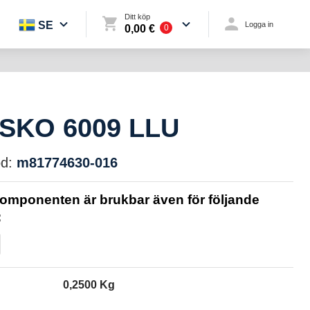
Ditt köp
SE
Logga in
0,00 €
0
SKO 6009 LLU
d:
m81774630-016
omponenten är brukbar även för följande
:
0,2500 Kg