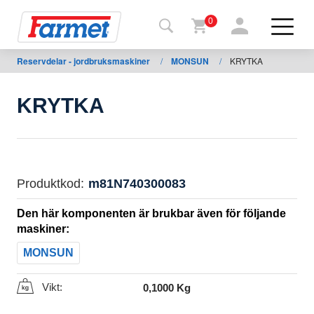
0
Reservdelar - jordbruksmaskiner
/
MONSUN
/
KRYTKA
Tillbaka
ll
webbsida
KRYTKA
Farmet
shop
Mina
Produktkod:
m81N740300083
maskiner
Den här komponenten är brukbar även för följande
maskiner:
För
MONSUN
nedladdning
Vikt:
0,1000 Kg
Kontakter